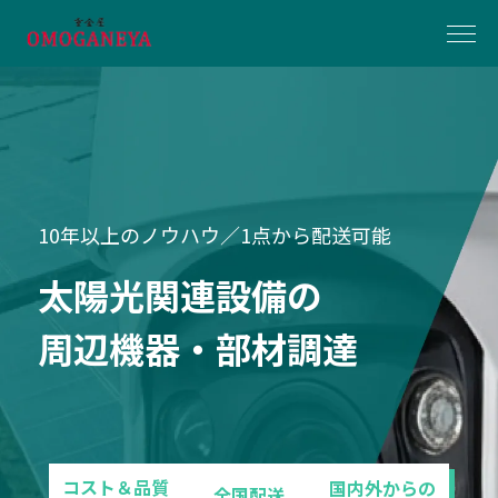
太陽光
太陽光杭・架台
太陽光フェンス
太陽光パネル
パワーコンディショナ
10年以上のノウハウ／1点から配送可能
その他の周辺機器・部材
船舶
太陽光関連設備の
産業機器
技術アカデミー
周辺機器・部材調達
お知らせ
会社概要
コスト＆品質
国内外からの
全国配送