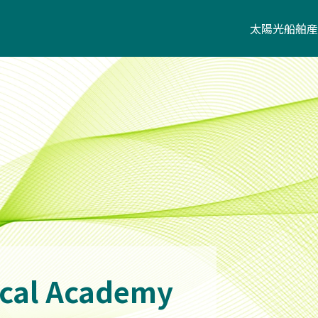
太陽光
船舶
産
太陽光杭・架台
太陽光フェンス
太陽光パネル
パワーコンディショナ
その他の周辺機器・部
cal Academy