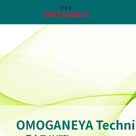
太陽光
太陽光杭・架台
太陽光フェンス
太陽光パネル
パワーコンディショナ
その他の周辺機器・部材
船舶
産業機器
技術アカデミー
お知らせ
会社概要
OMOGANEYA Techni